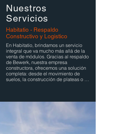
Nuestros
Servicios
Habitatio - Respaldo
Constructivo y Logistico
En Habitatio, brindamos un servicio 
integral que va mucho más allá de la 
venta de módulos. Gracias al respaldo 
de Bewerk, nuestra empresa 
constructora, ofrecemos una solución 
completa: desde el movimiento de 
suelos, la construcción de plateas o 
pivotes, hasta la instalación final del 
módulo. Todo el proceso es ejecutado 
por profesionales con experiencia en 
obra.

Además, trabajamos en alianza con IT 
Transport, empresa especializada en 
logística de cargas especiales, lo que 
nos permite garantizar el traslado 