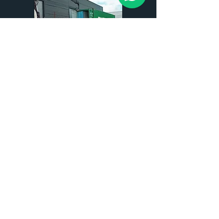
Logística y traslado del módulo
Despliegue y montaje del
módulo